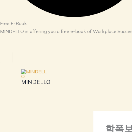
Free E-Book
MINDELLO is offering you a free e-book of Workplace Succes
I WANT A FREE E-BOOK
Skip
to
MINDELLO
content
학폭보