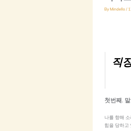
By
Mindello
/
1
직장
첫번째. 
나를 향해 
힘을 당하고 