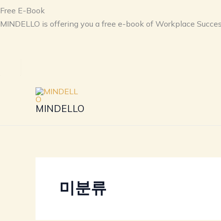
Free E-Book
MINDELLO is offering you a free e-book of Workplace Succes
I WANT A FREE E-BOOK
Skip
to
MINDELLO
content
미분류